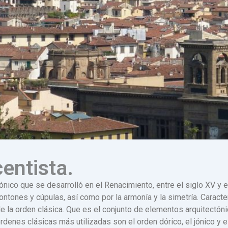
entista.
ónico que se desarrolló en el Renacimiento, entre el siglo XV y el
ontones y cúpulas, así como por la armonía y la simetría. Caracte
e la orden clásica. Que es el conjunto de elementos arquitectón
rdenes clásicas más utilizadas son el orden dórico, el jónico y e