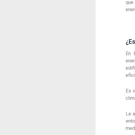
que 
ener
¿Es
En 
ene
edif
efic
Es v
clim
La a
ento
med