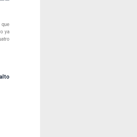
 que
ro ya
atro
alto