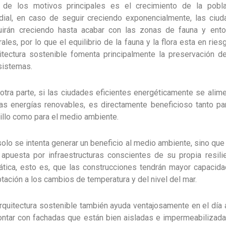
 de los motivos principales es el crecimiento de la pobla
ial, en caso de seguir creciendo exponencialmente, las ciu
uirán creciendo hasta acabar con las zonas de fauna y ento
rales, por lo que el equilibrio de la fauna y la flora esta en riesg
itectura sostenible fomenta principalmente la preservación d
sistemas.
otra parte, si las ciudades eficientes energéticamente se alim
as energías renovables, es directamente beneficioso tanto pa
illo como para el medio ambiente.
olo se intenta generar un beneficio al medio ambiente, sino que
apuesta por infraestructuras conscientes de su propia resili
ática, esto es, que las construcciones tendrán mayor capacid
tación a los cambios de temperatura y del nivel del mar.
rquitectura sostenible también ayuda ventajosamente en el día 
ontar con fachadas que están bien aisladas e impermeabilizad