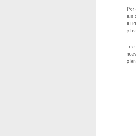
Por 
tus 
tu i
plas
Tod
nuev
plen