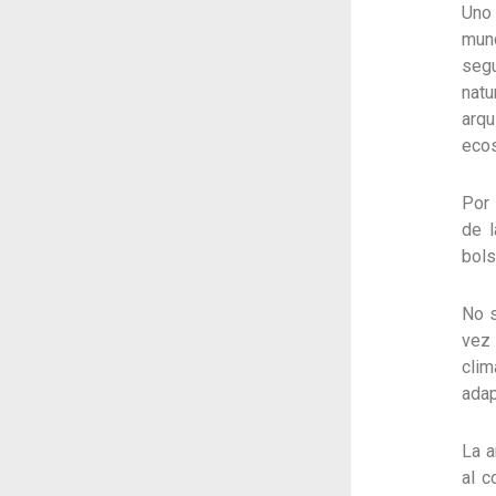
Uno
mund
seg
natu
arqu
eco
Por 
de l
bols
No s
vez 
clim
adap
La a
al c