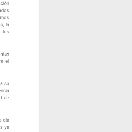
ción
dades
rnos
o, la
e los
entan
ra el
 a su
encia
ad de
a día
as ya