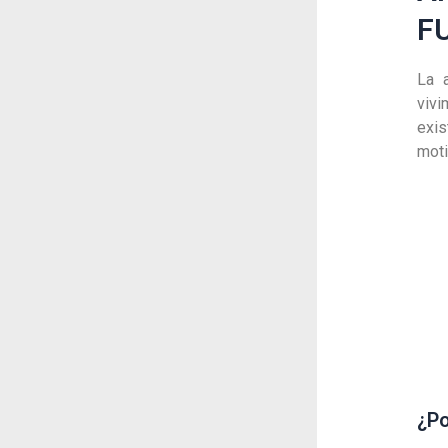
F
La 
vivi
exi
moti
¿Po