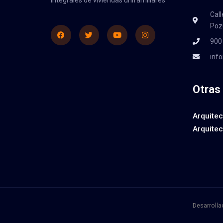
Call
Poz
Facebook
Twitter
Youtube
Instagram
900
inf
Otras
Arquitec
Arquitec
Desarroll