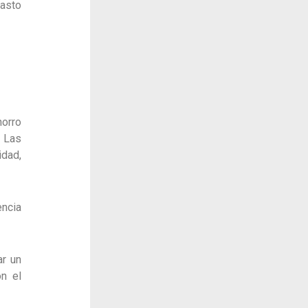
gasto
orro
 Las
idad,
encia
ar un
on el