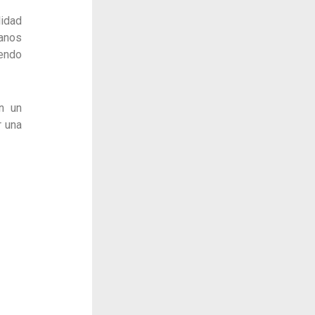
lidad
tanos
iendo
n un
r una